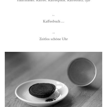
Haarmaske
,
Kaffee
,
Kaffeepuck
,
Kaffeesatz
,
SJB
←
Kaffeebuch …
→
Zeitlos schöne Uhr