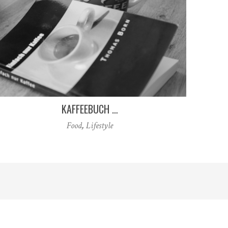
KAFFEEBUCH …
Food
,
Lifestyle