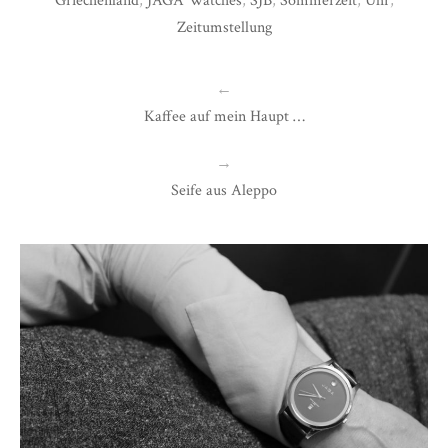
Griechenland
,
JAGA Watches
,
SJB
,
Sommerzeit
,
Uhr
,
Zeitumstellung
←
Kaffee auf mein Haupt …
→
Seife aus Aleppo